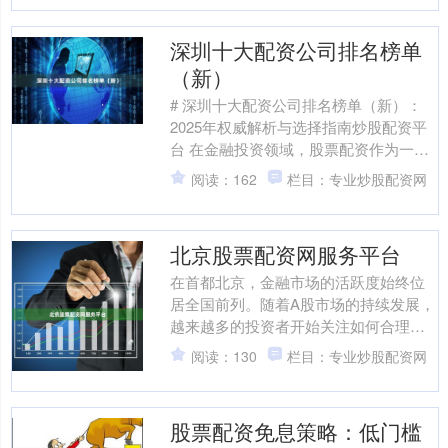
深圳十大配资公司排名榜单
（新）
# 深圳十大配资公司排名榜单（新）：
2025年权威解析与选择指南炒股配资平
台 在金融投资领域，股票配资作为一种
杠杆工具，近年来在深圳市场持续升
阅读：162
栏目：专业炒股配资网
温。无论是资深投资....
北京股票配资网服务平台
在首都北京，金融市场的活跃度始终位
居全国前列。随着A股市场的持续发展，
越来越多的投资者开始关注如何合理运
用资金工具提升投资效率。北京股票配
阅读：130
栏目：专业炒股配资网
资网服务平台作为连接投....
股票配资免息策略：低门槛