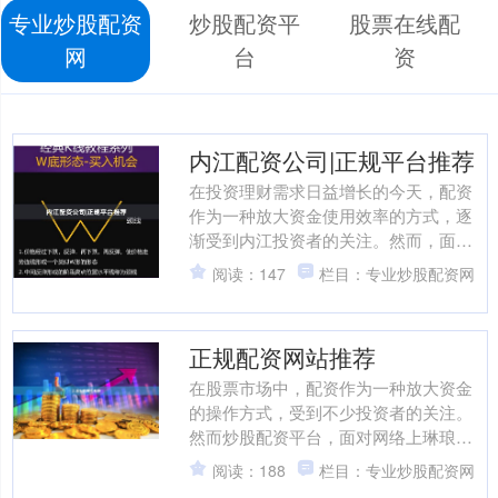
专业炒股配资
炒股配资平
股票在线配
网
台
资
内江配资公司|正规平台推荐
在投资理财需求日益增长的今天，配资
作为一种放大资金使用效率的方式，逐
渐受到内江投资者的关注。然而，面对
市场上众多的配资公司，如何选择正
阅读：147
栏目：专业炒股配资网
规、安全的平台成为关键。本....
正规配资网站推荐
在股票市场中，配资作为一种放大资金
的操作方式，受到不少投资者的关注。
然而炒股配资平台，面对网络上琳琅满
目的配资网站，如何辨别正规平台、避
阅读：188
栏目：专业炒股配资网
免踩雷，成为投资者最关心....