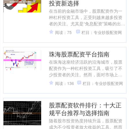
投资新选择
在当前的金融市场中，股票配资作为一
种杠杆投资工具，正受到越来越多投资
者的关注。尤其是“免息配资”策略的出
现，为资金有限的投资者提供了低门
阅读：75
栏目：专业炒股配资网
槛、低成本参与股市的新选....
珠海股票配资平台指南
在珠海这座经济活跃的沿海城市，股票
配资作为一种杠杆投资工具，吸引了不
少投资者的关注。然而，面对市场上鱼
龙混杂的配资平台，如何选择靠谱的服
阅读：136
栏目：专业炒股配资网
务商、规避潜在风险，成为....
股票配资软件排行：十大正
规平台推荐与选择指南
随着股市投资热度持续升温，股票配资
成为不少投资者放大收益的工具。然而