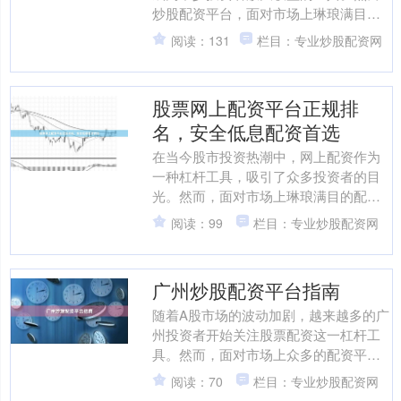
炒股配资平台，面对市场上琳琅满目的
配资软件，如何选择安全、正规且适合
阅读：131
栏目：专业炒股配资网
自己的平台，成为投资者首....
股票网上配资平台正规排
名，安全低息配资首选
在当今股市投资热潮中，网上配资作为
一种杠杆工具，吸引了众多投资者的目
光。然而，面对市场上琳琅满目的配资
平台，如何选择正规、安全且低息的平
阅读：99
栏目：专业炒股配资网
台，成为投资者首要考虑的....
广州炒股配资平台指南
随着A股市场的波动加剧，越来越多的广
州投资者开始关注股票配资这一杠杆工
具。然而，面对市场上众多的配资平
台，如何选择一家正规、安全、透明的
阅读：70
栏目：专业炒股配资网
广州配资平台，成为投资者....